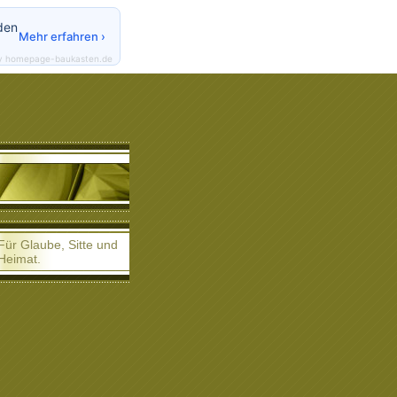
den
Mehr erfahren ›
y homepage-baukasten.de
Für Glaube, Sitte und
Heimat.