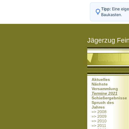
Tipp:
Eine eige
Baukasten.
Jägerzug Feink
Aktuelles
Nächste
Versammlung
Termine 2021
Schießergebnisse
Spruch des
Jahres
=> 2008
=> 2009
=> 2010
=> 2011